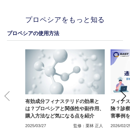
プロペシアをもっと知る
プロペシアの使用方法
有効成分フィナステリドの効果と
フィナ
は？プロペシアと関係性や副作用、
険？診
購入方法など気になる点を紹介
害事例
2025/03/27
監修：栗林 正人
2026/02/2