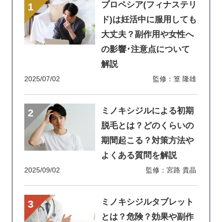
プロペシア(フィナステリ
ド)は妊活中に服用しても
大丈夫？副作用や女性へ
の影響･注意点について
解説
2025/07/02
監修：篁 隆雄
ミノキシジルによる初期
脱毛とは？どのくらいの
期間起こる？対策方法や
よくある質問を解説
2025/09/02
監修：宮路 貴晶
ミノキシジルタブレット
とは？危険？効果や副作