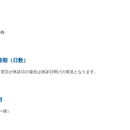
価格
時期（日数）
。翌日が休診日の場合は休診日明けの発送となります。
用
国一律）