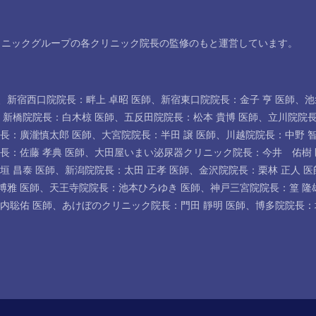
リニックグループの各クリニック院長の監修のもと運営しています。
、
新宿西口院院長：畔上 卓昭 医師
、
新宿東口院院長：金子 亨 医師
、
池
、
新橋院院長：白木椋 医師
、
五反田院院長：松本 貴博 医師
、
立川院院長
長：廣瀧慎太郎 医師
、
大宮院院長：半田 譲 医師
、
川越院院長：中野 智
長：佐藤 孝典 医師
、
大田屋いまい泌尿器クリニック院長：今井 佑樹 
垣 昌泰 医師
、
新潟院院長：太田 正孝 医師
、
金沢院院長：栗林 正人 医
博雅 医師
、
天王寺院院長：池本ひろゆき 医師
、
神戸三宮院院長：篁 隆
内聡佑 医師
、
あけぼのクリニック院長：門田 靜明 医師
、
博多院院長：