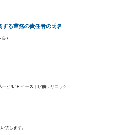
関する業務の責任者の氏名
ト会）
倉第一ビル4F イースト駅前クリニック
願い致します。