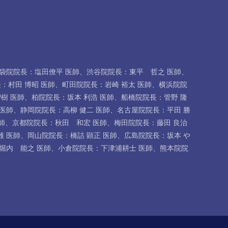
袋院院長：塩田僚平 医師
、
渋谷院院長：東平 哲之 医師
、
：村田 博昭 医師
、
町田院院長：岩崎 裕太 医師
、
横浜院院
樹 医師
、
柏院院長：坂本 利浩 医師
、
船橋院院長：管野 隆
医師
、
静岡院院長：高柳 健二 医師
、
名古屋院院長：平田 勝
師
、
京都院院長：秋田 和宏 医師
、
梅田院院長：藤田 良治
雄 医師
、
岡山院院長：橋詰 顕正 医師
、
広島院院長：坂本 や
堀内 能之 医師
、
小倉院院長：下津浦耕士 医師
、
熊本院院