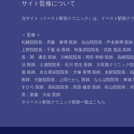
サイト監修について
当サイト（イースト駅前クリニック）は、イースト駅前ク
＜ 監修 ＞
札幌院院長：斉藤 泰博 医師
、
仙台院院長：芦名善博 医師
上野院院長：千葉 岳 医師
、
秋葉原院院長：宮路 貴晶 医師
長：関 康宏 医師
、
川崎院院長：岡田 和樹 医師
、
高崎院院
治 医師
、
土浦院院長：石川 哲生 医師
、
大田屋クリニック院
俊 医師
、
名古屋栄院院長：犬塚 善博 医師
、
名駅院院長：稲
医師
、
大阪院院長：上田たかし 医師
、
なんば院院長：東城 
すひろ 医師
、
高松院院長：西原 修造 医師
、
松山院院長：河
長：新森 大佑 医師
※イースト駅前クリニック医師一覧は
こちら