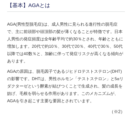
【基本】AGAとは
AGA(男性型脱毛症)は、成人男性に見られる進行性の脱毛症
で、主に前頭部や頭頂部の髪が薄くなることが特徴です。日本
人男性の発症頻度は全年齢平均で約30％とされ、年齢とともに
増加します。20代で約10％、30代で20％、40代で30％、50代
以降では40数％と、加齢に伴って発症リスクが高くなる傾向が
あります。
AGAの原因は、脱毛因子であるジヒドロテストステロン(DHT)
の影響です。DHTは、男性ホルモン「テストステロン」と5αリ
ダクターゼという酵素が結びつくことで生成され、髪の成長を
妨げ、毛根を弱らせる作用があります。このメカニズムが、
AGAを引き起こす主要な要因とされています。
（※2）