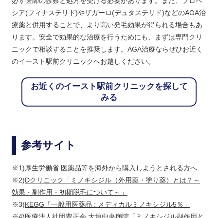
必ず医師の診察と処方を受ける必要があります。また、プロペ
シア(フィナステリド)やザガーロ(デュタステリド)などのAGA治
療薬と併用することで、より高い発毛効果が得られる場合もあ
ります。安全で効果的な治療を行うためにも、まずは専門クリ
ニックで相談することを推奨します。AGA治療ならぜひお近く
のイースト駅前クリニックへお越しください。
お近くのイースト駅前クリニックを探して
みる
参考サイト
※1)
厚生労働省 医薬品等を海外から購入しようとされる方へ
※2)
Dクリニック「ミノキシジル（外用薬・塗り薬）とは？～
効果・副作用・初期脱毛について～」
※3)
KEGG「一般用医薬品 : メディカルミノキシジル5％」
※4)
医療法人社団豊正会 大垣中央病院「ミノキシジル副作用と