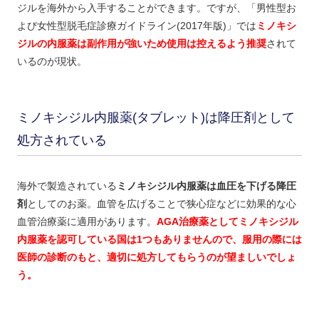
ジルを海外から入手することができます。ですが、「男性型お
よび女性型脱毛症診療ガイドライン(2017年版)」では
ミノキシ
ジルの内服薬は副作用が強いため使用は控えるよう推奨
されて
いるのが現状。
ミノキシジル内服薬(タブレット)は降圧剤として
処方されている
海外で製造されている
ミノキシジル内服薬は血圧を下げる降圧
剤
としてのお薬。血管を広げることで狭心症などに効果的な心
血管治療薬に適用があります。
AGA治療薬としてミノキシジル
内服薬を認可している国は1つもありませんので、服用の際には
医師の診断のもと、適切に処方してもらうのが望ましいでしょ
う。