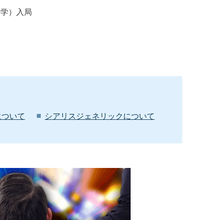
科学）入局
について
シアリスジェネリックについて