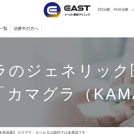
ED治療、AGA治療、
一覧
治療中の方へ
ラのジェネリック
カマグラ（KAM
未承認薬】 カマグラ・カベルタは国内では未承認です