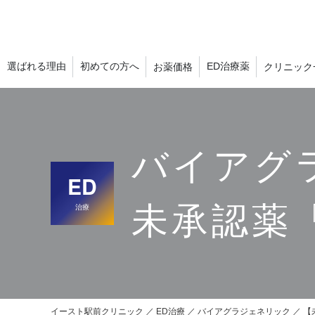
選ばれる理由
初めての方へ
ED治療薬
お薬価格
クリニック
バイアグ
ED
未承認薬「
治療
イースト駅前クリニック
ED治療
バイアグラジェネリック
【