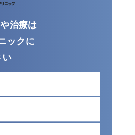
みや治療は
ニックに
さい