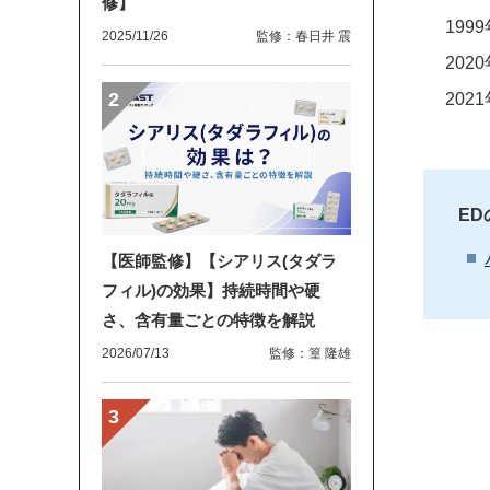
修】
199
2025/11/26
監修：春日井 震
202
202
E
【医師監修】【シアリス(タダラ
フィル)の効果】持続時間や硬
さ、含有量ごとの特徴を解説
2026/07/13
監修：篁 隆雄