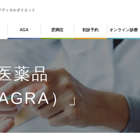
メディカルダイエット
AGA
肥満症
初診予約
オンライン診療
医薬品
AGRA）」