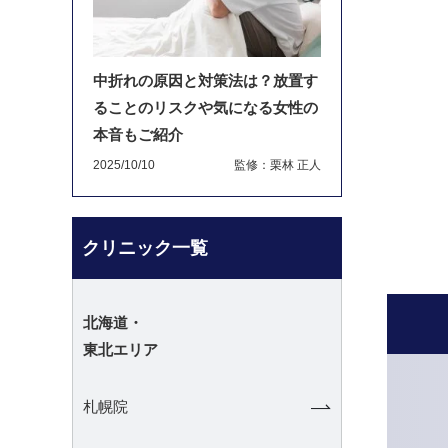
中折れの原因と対策法は？放置す
ることのリスクや気になる女性の
本音もご紹介
2025/10/10
監修：栗林 正人
クリニック一覧
北海道・
東北エリア
札幌院