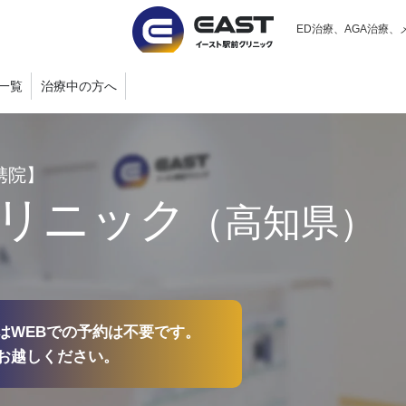
ED治療、AGA治療、
一覧
治療中の方へ
携院】
リニック
（高知県）
はWEBでの予約は不要です。
お越しください。