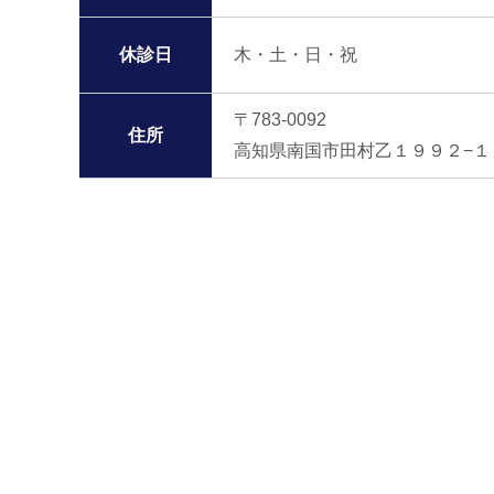
休診日
木・土・日・祝
〒783-0092
住所
高知県南国市田村乙１９９２−１