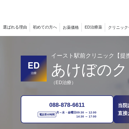
選ばれる理由
初めての方へ
ED治療薬
お薬価格
クリニック
イースト駅前クリニック【提
ED
あけぼのク
治療
（ED治療）
088-878-6611
当院
直接
月～水・金曜日
09:30 ～ 12:00
電話受付時間
14:30 ～ 17:00