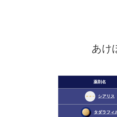
あけ
薬剤名
シアリス
タダラフィ