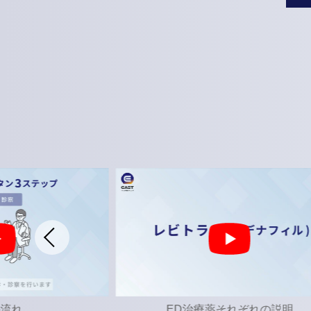
れぞれの説明
イースト駅前クリニックの特徴