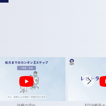
ED治療薬それぞれの説明
イースト駅前