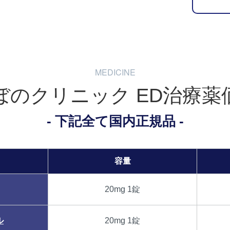
MEDICINE
ぼのクリニック
ED治療薬
下記全て国内正規品
容量
20mg 1錠
ル
20mg 1錠