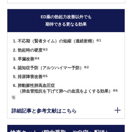
ED薬の勃起力改善以外でも
期待できる更なる効果
不応期（賢者タイム）の短縮（連続射精）
※1
勃起時の硬度
※3
早漏改善
※4
認知症予防（アルツハイマー予防）
※2
排尿障害改善
※5
肺動脈性肺高血圧症
（肺血管抵抗を下げて肺への血流をよくする効果）
※6
等
詳細記事と参考文献はこちら