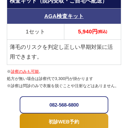
検査キット（院内受取・ご自宅へ配送）
AGA検査キット
1セット
5,940円
(税込)
薄毛のリスクを判定し正しい早期対策に活
用できます。
※
診察のみも可能
。
処方が無い場合は診察代で3,300円が掛かります
※診察は問診のみで衣服を脱ぐことや注射などはありません。
082-568-6800
初診WEB予約