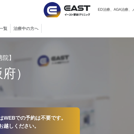
ED治療、AGA治療、
一覧
治療中の方へ
携院】
阪府）
はWEBでの予約は不要です。
お越しください。