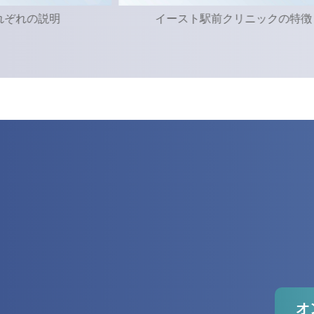
れぞれの説明
イースト駅前クリニックの特徴
オ