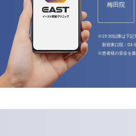
梅田院
※19:30以降は
新宿東口院：
03-
※患者様の安全を最