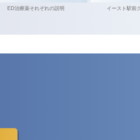
ED治療薬それぞれの説明
イースト駅前