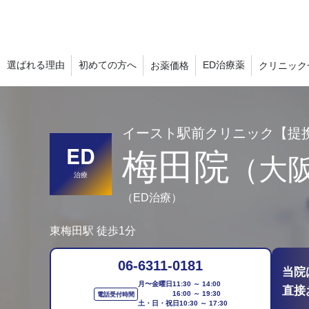
選ばれる理由
初めての方へ
ED治療薬
お薬価格
クリニック
イースト駅前クリニック【提
ED
梅田院
（大
治療
（ED治療）
東梅田駅 徒歩1分
06-6311-0181
当院
月〜金曜日
11:30 ～ 14:00
直接
16:00 ～ 19:30
電話受付時間
土・日・祝日
10:30 ～ 17:30