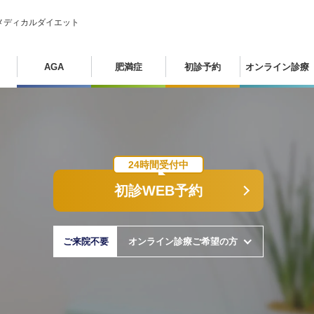
メディカルダイエット
AGA
肥満症
初診予約
オンライン診療
24時間受付中
初診WEB予約
ご来院不要
オンライン診療ご希望の方