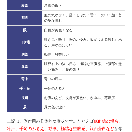
頭部
意識の低下
血の気がひく、唇・まぶた・舌・口の中・顔・首
顔面
の急な腫れ
眼
白目が黄色くなる
吐き気・嘔吐、喉のかゆみ、喉がつまる感じがあ
口や喉
る、声が出にくい
胸部
動悸、息苦しい
腹部右上の強い痛み、極端な空腹感、上腹部の激
腹部
しい痛み、お腹の張り
背中
背中の痛み
手・足
手足のふるえ
皮膚
お腹のあざ、皮膚が黄色い、かゆみ、蕁麻疹
尿
尿の色が濃い
上記は、副作用の具体的な症状です。たとえば
低血糖の場合、
冷汗、手足のふるえ、動悸、極端な空腹感、顔面蒼白など
が挙