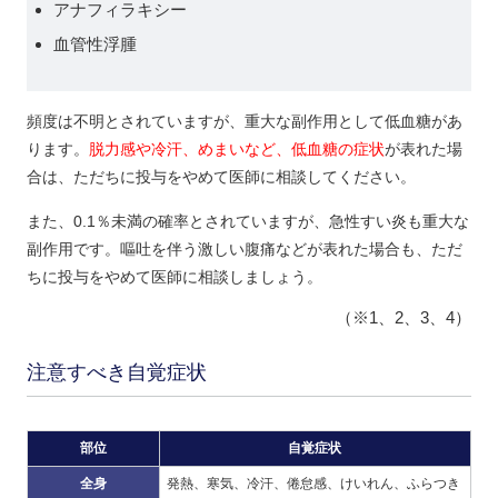
アナフィラキシー
血管性浮腫
頻度は不明とされていますが、重大な副作用として低血糖があ
ります。
脱力感や冷汗、めまいなど、低血糖の症状
が表れた場
合は、ただちに投与をやめて医師に相談してください。
また、0.1％未満の確率とされていますが、急性すい炎も重大な
副作用です。嘔吐を伴う激しい腹痛などが表れた場合も、ただ
ちに投与をやめて医師に相談しましょう。
（※1、2、3、4）
注意すべき自覚症状
部位
自覚症状
全身
発熱、寒気、冷汗、倦怠感、けいれん、ふらつき