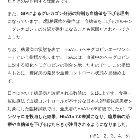
たときのみ作用する仕組みです。
また、
GIPによるグレカゴン分泌の抑制も血糖値を下げる理由
になっています。2型糖尿病の発症は、血糖値を上げるホルモン
「グレカゴン」の分泌が過剰になることも原因だとわかってき
ました。
なお、糖尿病の状態を表す、HbA1c（ヘモグロビンエーワンシ
ー）という指標があります。HbA1cは、血液中のヘモグロビン
に対する糖化ヘモグロビンの割合を示したものです。この指標
をもとに、糖尿病の発見や血糖コントロール状態を見極めま
す。
日本において糖尿病と診断される数値は、6.1以上です。食事・
運動療法で血糖コントロールが不十分な日本人2型糖尿病患者を
対象にした臨床試験では、全患者のHbA1cが8前後でしたが、
マ
ンジャロを投与した結果、HbA1c 7.0未満になり、糖尿病の治
療や血糖値を下げるはたらきが注目されるようになりました
。
（※1、2、3、4、5）