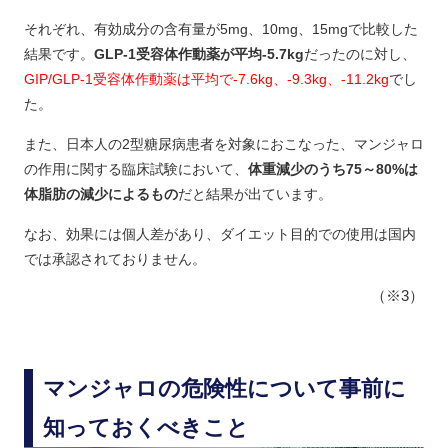
それぞれ、有効成分の含有量が5mg、10mg、15mgで比較した
結果です。
GLP-1受容体作動薬が平均-5.7kg
だったのに対し、
GIP/GLP-1受容体作動薬は平均で-7.6kg、-9.3kg、-11.2kg
でし
た。
また、日本人の2型糖尿病患者を対象におこなった、マンジャロ
の作用に関する臨床試験において、
体重減少のうち75～80%は
体脂肪の減少によるもの
だと結果が出ています。
なお、効果には個人差があり、ダイエット目的での使用は国内
では承認されておりません。
（※3）
マンジャロの危険性について事前に
知っておくべきこと