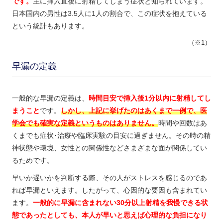
です。
主に挿入直後に射精してしまう症状と知られています。
日本国内の男性は3.5人に1人の割合で、この症状を抱えている
という統計もあります。
（※1）
早漏の定義
一般的な早漏の定義は、
時間目安で挿入後1分以内に射精してし
まうこと
です。
しかし、上記に挙げたのはあくまで一例で、医
学会でも確実な定義というものはありません。
時間や回数はあ
くまでも症状･治療や臨床実験の目安に過ぎません。その時の精
神状態や環境、女性との関係性などさまざまな面が関係してい
るためです。
早いか遅いかを判断する際、その人がストレスを感じるのであ
れば早漏といえます。したがって、心因的な要因も含まれてい
ます。
一般的に早漏に含まれない30分以上射精を我慢できる状
態であったとしても、本人が早いと思えば心理的な負担になり