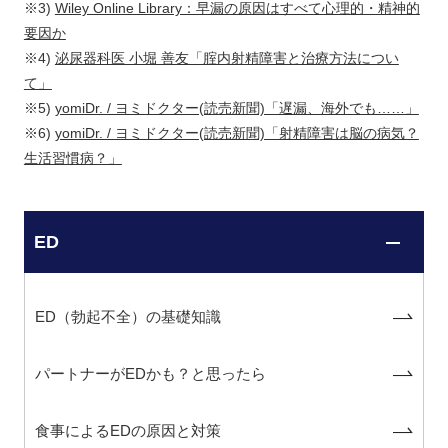
※3)
Wiley Online Library：早漏の原因はすべて心理的・精神的
要因か
※4)
泌尿器科医 小堀 善友「腟内射精障害と治療方法につい
て」
※5)
yomiDr. / ヨミドクター(読売新聞)「遅漏、海外でも……」
※6)
yomiDr. / ヨミドクター(読売新聞)「射精障害は脳の病気？
生活習慣病？」
ED
ED（勃起不全）の基礎知識
パートナーがEDかも？と思ったら
食事によるEDの原因と対策