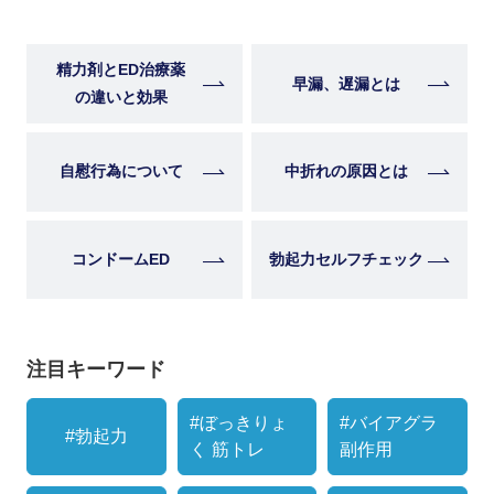
精力剤とED治療薬
早漏、遅漏とは
の違いと効果
自慰行為について
中折れの原因とは
コンドームED
勃起力セルフチェック
注目キーワード
#ぼっきりょ
#バイアグラ
#勃起力
く 筋トレ
副作用