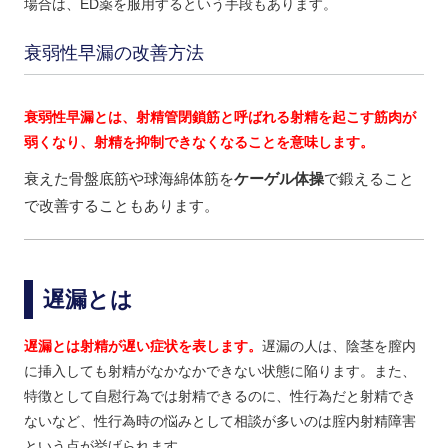
場合は、ED薬を服用するという手段もあります。
衰弱性早漏の改善方法
衰弱性早漏とは、射精管閉鎖筋と呼ばれる射精を起こす筋肉が
弱くなり、射精を抑制できなくなることを意味します。
衰えた骨盤底筋や球海綿体筋を
ケーゲル体操
で鍛えること
で改善することもあります。
遅漏とは
遅漏とは射精が遅い症状を表します。
遅漏の人は、陰茎を膣内
に挿入しても射精がなかなかできない状態に陥ります。また、
特徴として自慰行為では射精できるのに、性行為だと射精でき
ないなど、性行為時の悩みとして相談が多いのは腟内射精障害
という点が挙げられます。