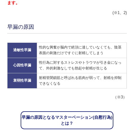
ます。
(※1、2)
早漏の原因
性的な興奮が脳内で絶頂に達していなくても、陰茎
過敏性早漏
表面の刺激だけですぐに射精してしまう
性行為に対するストレスやトラウマが引き金になっ
心因性早漏
て、外的刺激なしでも勃起や射精が生じる
射精管閉鎖筋と呼ばれる筋肉が弱って、射精を抑制
衰弱性早漏
できなくなる
（※3）
早漏の原因となるマスターベーション(自慰行為)
とは？