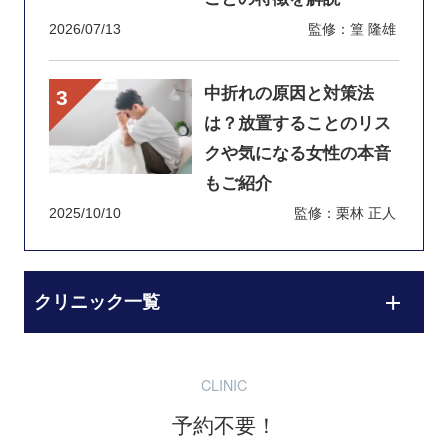
2026/07/13
監修：篁 隆雄
中折れの原因と対策法
は？放置することのリス
クや気になる女性の本音
もご紹介
2025/10/10
監修：栗林 正人
クリニック一覧
CLINIC
予約不要！