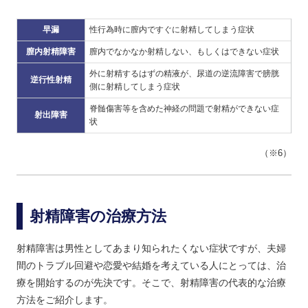
早漏
性行為時に膣内ですぐに射精してしまう症状
膣内射精障害
膣内でなかなか射精しない、もしくはできない症状
外に射精するはずの精液が、尿道の逆流障害で膀胱
逆行性射精
側に射精してしまう症状
脊髄傷害等を含めた神経の問題で射精ができない症
射出障害
状
（※6）
射精障害の治療方法
射精障害は男性としてあまり知られたくない症状ですが、夫婦
間のトラブル回避や恋愛や結婚を考えている人にとっては、治
療を開始するのが先決です。そこで、射精障害の代表的な治療
方法をご紹介します。