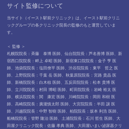
サイト監修について
当サイト（イースト駅前クリニック）は、イースト駅前クリニ
ックグループの各クリニック院長の監修のもと運営していま
す。
＜ 監修 ＞
札幌院院長：斉藤 泰博 医師
、
仙台院院長：芦名善博 医師
、
新
宿西口院院長：畔上 卓昭 医師
、
新宿東口院院長：金子 亨 医
師
、
池袋院院長：塩田僚平 医師
、
渋谷院院長：東平 哲之 医
師
、
上野院院長：千葉 岳 医師
、
秋葉原院院長：宮路 貴晶 医
師
、
新橋院院長：白木椋 医師
、
五反田院院長：松本 貴博 医
師
、
立川院院長：村田 博昭 医師
、
町田院院長：岩崎 裕太 医
師
、
横浜院院長：関 康宏 医師
、
川崎院院長：岡田 和樹 医
師
、
高崎院院長：廣瀧慎太郎 医師
、
大宮院院長：半田 譲 医
師
、
川越院院長：中野 智樹 医師
、
柏院院長：坂本 利浩 医師
、
船橋院院長：管野 隆治 医師
、
土浦院院長：石川 哲生 医師
、
大
田屋クリニック院長：佐藤 孝典 医師
、
大田屋いまい泌尿器クリ