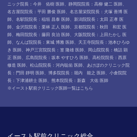
ニック院長：今井 佑樹 医師
、
静岡院院長：高柳 健二 医師
、
名古屋院院長：平田 勝俊 医師
、
名古屋栄院院長：犬塚 善博 医
師
、
名駅院院長：稲垣 昌泰 医師
、
新潟院院長：太田 正孝 医
師
、
金沢院院長：栗林 正人 医師
、
京都院院長：秋田 和宏 医
師
、
梅田院院長：藤田 良治 医師
、
大阪院院長：上田たかし 医
師
、
なんば院院長：東城 博雅 医師
、
天王寺院院長：池本ひろゆ
き 医師
、
神戸三宮院院長：篁 隆雄 医師
、
岡山院院長：橋詰 顕
正 医師
、
広島院院長：坂本 やすひろ 医師
、
高松院院長：西原
修造 医師
、
松山院院長：河内聡佑 医師
、
あけぼのクリニック院
長：門田 靜明 医師
、
博多院院長：堀内 能之 医師
、
小倉院院
長：下津浦耕士 医師
、
熊本院院長：新森 大佑 医師
※イースト駅前クリニック医師一覧は
こちら
イースト駅前クリニック総合