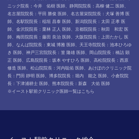
ニック院長：今井 佑樹 医師
、
静岡院院長：高柳 健二 医師
、
名古屋院院長：平田 勝俊 医師
、
名古屋栄院院長：犬塚 善博 医
師
、
名駅院院長：稲垣 昌泰 医師
、
新潟院院長：太田 正孝 医
師
、
金沢院院長：栗林 正人 医師
、
京都院院長：秋田 和宏 医
師
、
梅田院院長：藤田 良治 医師
、
大阪院院長：上田たかし 医
師
、
なんば院院長：東城 博雅 医師
、
天王寺院院長：池本ひろゆ
き 医師
、
神戸三宮院院長：篁 隆雄 医師
、
岡山院院長：橋詰 顕
正 医師
、
広島院院長：坂本 やすひろ 医師
、
高松院院長：西原
修造 医師
、
松山院院長：河内聡佑 医師
、
あけぼのクリニック院
長：門田 靜明 医師
、
博多院院長：堀内 能之 医師
、
小倉院院
長：下津浦耕士 医師
、
熊本院院長：新森 大佑 医師
※イースト駅前クリニック医師一覧は
こちら