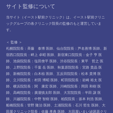
サイト監修について
当サイト（イースト駅前クリニック）は、イースト駅前クリニ
ックグループの各クリニック院長の監修のもと運営していま
す。
＜ 監修 ＞
札幌院院長：斉藤 泰博 医師
、
仙台院院長：芦名善博 医師
、
新
宿西口院院長：畔上 卓昭 医師
、
新宿東口院院長：金子 亨 医
師
、
池袋院院長：塩田僚平 医師
、
渋谷院院長：東平 哲之 医
師
、
上野院院長：千葉 岳 医師
、
秋葉原院院長：宮路 貴晶 医
師
、
新橋院院長：白木椋 医師
、
五反田院院長：松本 貴博 医
師
、
立川院院長：村田 博昭 医師
、
町田院院長：岩崎 裕太 医
師
、
横浜院院長：関 康宏 医師
、
川崎院院長：岡田 和樹 医
師
、
高崎院院長：廣瀧慎太郎 医師
、
大宮院院長：半田 譲 医
師
、
川越院院長：中野 智樹 医師
、
柏院院長：坂本 利浩 医師
、
船橋院院長：管野 隆治 医師
、
土浦院院長：石川 哲生 医師
、
大
田屋クリニック院長：佐藤 孝典 医師
、
大田屋いまい泌尿器クリ