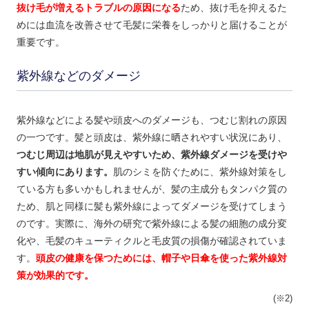
抜け毛が増えるトラブルの原因になる
ため、抜け毛を抑えるた
めには血流を改善させて毛髪に栄養をしっかりと届けることが
重要です。
紫外線などのダメージ
紫外線などによる髪や頭皮へのダメージも、つむじ割れの原因
の一つです。髪と頭皮は、紫外線に晒されやすい状況にあり、
つむじ周辺は地肌が見えやすいため、紫外線ダメージを受けや
すい傾向にあります。
肌のシミを防ぐために、紫外線対策をし
ている方も多いかもしれませんが、髪の主成分もタンパク質の
ため、肌と同様に髪も紫外線によってダメージを受けてしまう
のです。実際に、海外の研究で紫外線による髪の細胞の成分変
化や、毛髪のキューティクルと毛皮質の損傷が確認されていま
す。
頭皮の健康を保つためには、帽子や日傘を使った紫外線対
策が効果的です。
(※2)