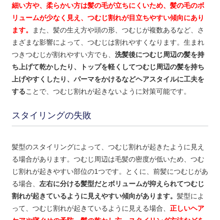
細い方や、柔らかい方は髪の毛が立ちにくいため、髪の毛のボ
リュームが少なく見え、つむじ割れが目立ちやすい傾向にあり
ます。
また、髪の生え方や頭の形、つむじが複数あるなど、さ
まざまな影響によって、つむじは割れやすくなります。生まれ
つきつむじが割れやすい方でも、
洗髪後につむじ周辺の髪を持
ち上げて乾かしたり、トップを軽くしてつむじ周辺の髪を持ち
上げやすくしたり、パーマをかけるなどヘアスタイルに工夫を
する
ことで、つむじ割れが起きないように対策可能です。
スタイリングの失敗
髪型のスタイリングによって、つむじ割れが起きたように見え
る場合があります。つむじ周辺は毛髪の密度が低いため、つむ
じ割れが起きやすい部位の1つです。とくに、前髪につむじがあ
る場合、
左右に分ける髪型だとボリュームが抑えられてつむじ
割れが起きているように見えやすい傾向があります。
髪型によ
って、つむじ割れが起きているように見える場合、
正しいヘア