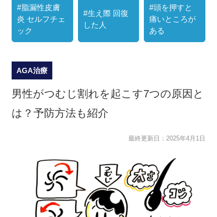
#脂漏性皮膚
#頭を押すと
#生え際 回復
炎 セルフチェ
痛いところが
した人
ック
ある
AGA治療
男性がつむじ割れを起こす7つの原因と
は？予防方法も紹介
最終更新日：
2025年4月1日