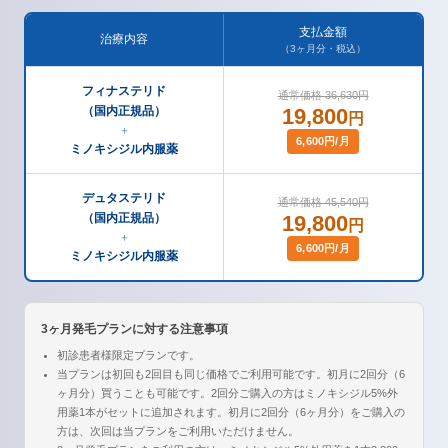
支払金額
治療内容
（3ヶ月分・税込）
フィナステリド
通常価格 36,630円
（国内正規品）
19,800
円
＋
6,600円/月
ミノキシジル内服薬
デュタステリド
通常価格 45,540円
（国内正規品）
19,800
円
＋
6,600円/月
ミノキシジル内服薬
3ヶ月発毛プランに対する注意事項
初診患者様限定プランです。
当プランは初回も2回目も同じ価格でご利用可能です。初月に2回分（6
ヶ月分）買うことも可能です。2回分ご購入の方はミノキシジル5%外
用薬1本がセットに追加されます。初月に2回分（6ヶ月分）をご購入の
方は、次回は当プランをご利用いただけません。