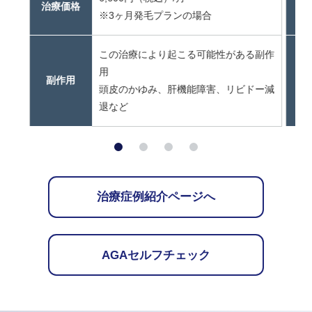
治療価格
治
※3ヶ月発毛プランの場合
この治療により起こる可能性がある副作
用
副作用
頭皮のかゆみ、肝機能障害、リビドー減
退など
治療症例紹介ページへ
AGAセルフチェック