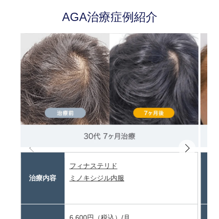
AGA治療症例紹介
フィナステリド
治療内容
ミノキシジル内服
治
6,600円（税込）/月