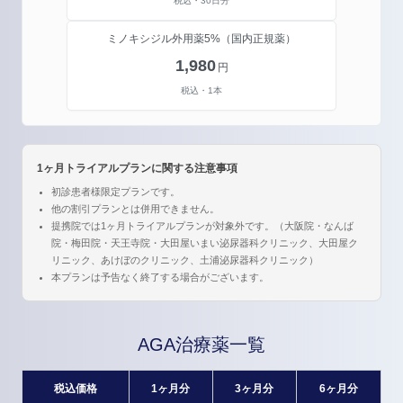
税込・30日分
ミノキシジル外用薬5%
（国内正規薬）
1,980
円
税込・1本
1ヶ月トライアルプランに関する注意事項
初診患者様限定プランです。
他の割引プランとは併用できません。
提携院では1ヶ月トライアルプランが対象外です。（大阪院・なんば
院・梅田院・天王寺院・大田屋いまい泌尿器科クリニック、大田屋ク
リニック、あけぼのクリニック、土浦泌尿器科クリニック）
本プランは予告なく終了する場合がございます。
AGA治療薬一覧
税込価格
1ヶ月分
3ヶ月分
6ヶ月分