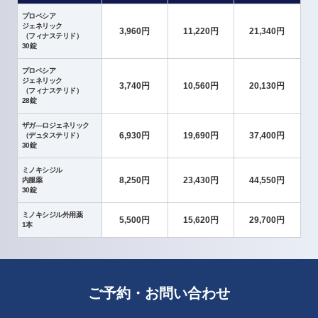
プロペシア
ジェネリック
3,960円
11,220円
21,340円
（フィナステリド）
30錠
プロペシア
ジェネリック
3,740円
10,560円
20,130円
（フィナステリド）
28錠
ザガ―ロジェネリック
6,930円
19,690円
37,400円
（デュタステリド）
30錠
ミノキシジル
8,250円
23,430円
44,550円
内服薬
30錠
ミノキシジル外用薬
5,500円
15,620円
29,700円
1本
ご予約・お問い合わせ