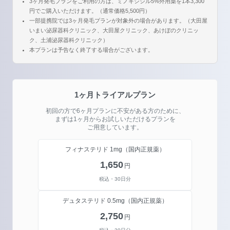
3ヶ月発毛プランをご利用の方は、ミノキシジル5%外用薬を1本3,300
円でご購入いただけます。（通常価格5,500円）
一部提携院では3ヶ月発毛プランが対象外の場合があります。（大田屋
いまい泌尿器科クリニック、大田屋クリニック、あけぼのクリニッ
ク、土浦泌尿器科クリニック）
本プランは予告なく終了する場合がございます。
1ヶ月トライアルプラン
初回の方で6ヶ月プランに不安がある方のために、
まずは1ヶ月からお試しいただけるプランを
ご用意しています。
フィナステリド 1mg
（国内正規薬）
1,650
円
税込・30日分
デュタステリド 0.5mg
（国内正規薬）
2,750
円