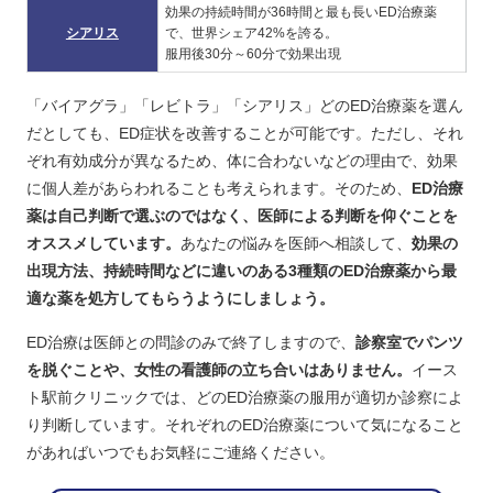
効果の持続時間が36時間と最も長いED治療薬
シアリス
で、世界シェア42%を誇る。
服用後30分～60分で効果出現
「バイアグラ」「レビトラ」「シアリス」どのED治療薬を選ん
だとしても、ED症状を改善することが可能です。ただし、それ
ぞれ有効成分が異なるため、体に合わないなどの理由で、効果
に個人差があらわれることも考えられます。そのため、
ED治療
薬は自己判断で選ぶのではなく、医師による判断を仰ぐことを
オススメしています。
あなたの悩みを医師へ相談して、
効果の
出現方法、持続時間などに違いのある3種類のED治療薬から最
適な薬を処方してもらうようにしましょう。
ED治療は医師との問診のみで終了しますので、
診察室でパンツ
を脱ぐことや、女性の看護師の立ち合いはありません。
イース
ト駅前クリニックでは、どのED治療薬の服用が適切か診察によ
り判断しています。それぞれのED治療薬について気になること
があればいつでもお気軽にご連絡ください。