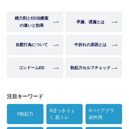
精力剤とED治療薬
早漏、遅漏とは
の違いと効果
自慰行為について
中折れの原因とは
コンドームED
勃起力セルフチェック
注目キーワード
#ぼっきりょ
#バイアグラ
#勃起力
く 筋トレ
副作用