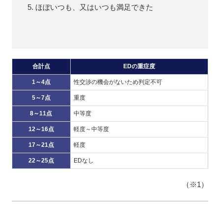
ほぼいつも、又はいつも満足できた
合計点
EDの重症度
1～4点
性交渉の機会がないため判定不可
5～7点
重度
8～11点
中等度
12～16点
軽度～中等度
17～21点
軽度
22～25点
EDなし
（※1）