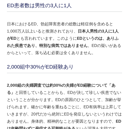
ED患者数は男性の3人に1人
日本におけるED、勃起障害患者の総数は軽症例を含めると
1,000万人以上いると推測されており、
日本人男性の3人に1人
がED
とも言われています。このように
EDというのは、ありふ
れた疾患であり、特別な病気ではありません
。EDの疑いがある
からといって、落ち込む必要は全くありません。
2,000組中30%がED経験あり
2,000組の夫婦調査では約30%の夫婦がED経験について「あ
る」
と回答していることからも、EDが決して珍しい疾患でない
ということが分かります。EDの原因のひとつとして、加齢が挙
げられます。確かに年齢を重ねるごとに、ED有病率は上昇して
いきますが、20代だから絶対にEDを発症しないというわけでは
ありません。身体的、精神的なことが要因となりますので、
ED
は年齢問わずに発症する可能性がある
という認識も大切です。