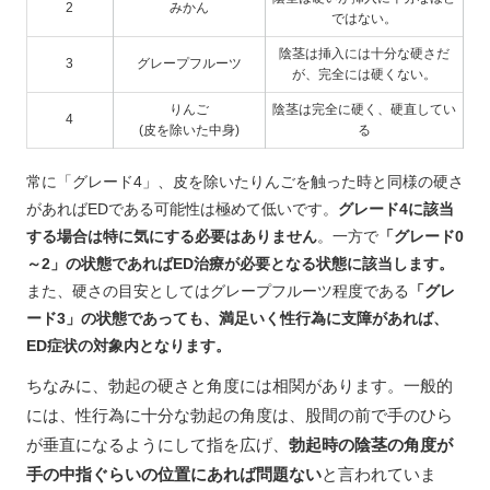
2
みかん
ではない。
陰茎は挿入には十分な硬さだ
3
グレープフルーツ
が、完全には硬くない。
りんご
陰茎は完全に硬く、硬直してい
4
(皮を除いた中身)
る
常に「グレード4」、皮を除いたりんごを触った時と同様の硬さ
があればEDである可能性は極めて低いです。
グレード4に該当
する場合は特に気にする必要はありません
。一方で
「グレード0
～2」の状態であればED治療が必要となる状態に該当します。
また、硬さの目安としてはグレープフルーツ程度である
「グレ
ード3」の状態であっても、満足いく性行為に支障があれば、
ED症状の対象内となります。
ちなみに、勃起の硬さと角度には相関があります。一般的
には、性行為に十分な勃起の角度は、股間の前で手のひら
が垂直になるようにして指を広げ、
勃起時の陰茎の角度が
手の中指ぐらいの位置にあれば問題ない
と言われていま