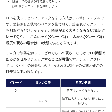
2、陰茎、竿の硬さを指で触ってみよう。
3、診断表からグレードを判断しよう。
EHSを使ってセルフチェックをする方法は、非常にシンプルで
す。勃起させた状態のペニスを指で触り、診断表からグレード
を判断するだけ。そもそも、
陰茎が全く大きくならない場合(グ
レード0)や、「こんにゃく(グレード1)」「みかん(グレード2)」
程度の硬さの場合はED状態
であると言えます。
ご自身で陰茎を触って、どれぐらいの硬さになるかで
ED状態で
あるかをセルフチェックすることが可能
です。チェックグレー
ドは「0～4」の5段階があり、それぞれの陰茎の状態と硬さの
目安は以下の通りです。
グレード
硬さの目安
陰茎の状態
0
陰茎は大きくならない。
陰茎は大きくなるが、硬くはな
1
こんにゃく
らない。
陰茎は硬いが挿入に十分なほど