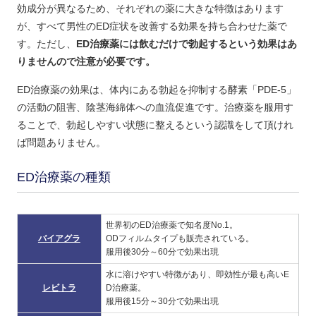
効成分が異なるため、それぞれの薬に大きな特徴はあります
が、すべて男性のED症状を改善する効果を持ち合わせた薬で
す。ただし、
ED治療薬には飲むだけで勃起するという効果はあ
りませんので注意が必要です。
ED治療薬の効果は、体内にある勃起を抑制する酵素「PDE-5」
の活動の阻害、陰茎海綿体への血流促進です。治療薬を服用す
ることで、勃起しやすい状態に整えるという認識をして頂けれ
ば問題ありません。
ED治療薬の種類
世界初のED治療薬で知名度No.1。
バイアグラ
ODフィルムタイプも販売されている。
服用後30分～60分で効果出現
水に溶けやすい特徴があり、即効性が最も高いE
レビトラ
D治療薬。
服用後15分～30分で効果出現